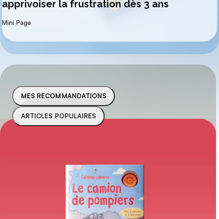
apprivoiser la frustration dès 3 ans
par
Mini Page
MES RECOMMANDATIONS
ARTICLES POPULAIRES