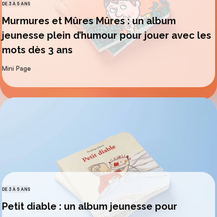
DE 3 À 5 ANS
CATÉGORIES
Murmures et Mûres Mûres : un album
jeunesse plein d’humour pour jouer avec les
mots dès 3 ans
par
Mini Page
DE 3 À 5 ANS
CATÉGORIES
Petit diable : un album jeunesse pour