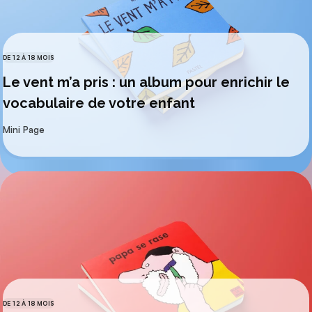
DE 12 À 18 MOIS
CATÉGORIES
Le vent m’a pris : un album pour enrichir le
vocabulaire de votre enfant
par
Mini Page
DE 12 À 18 MOIS
CATÉGORIES