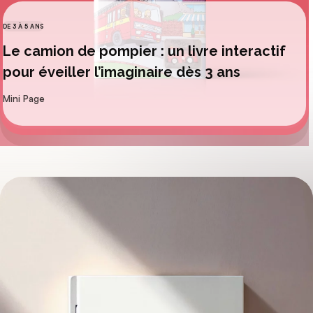
DE 3 À 5 ANS
CATÉGORIES
Le camion de pompier : un livre interactif
pour éveiller l’imaginaire dès 3 ans
par
Mini Page