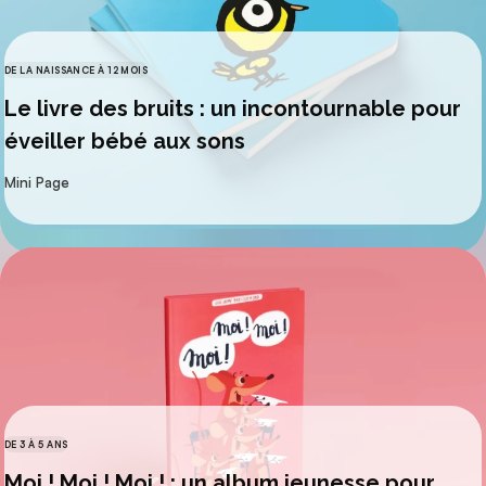
DE LA NAISSANCE À 12 MOIS
CATÉGORIES
Le livre des bruits : un incontournable pour
éveiller bébé aux sons
par
Mini Page
DE 3 À 5 ANS
CATÉGORIES
Moi ! Moi ! Moi ! : un album jeunesse pour