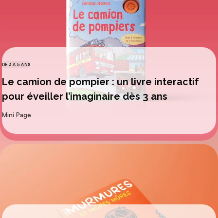
DE 3 À 5 ANS
CATÉGORIES
Le camion de pompier : un livre interactif
pour éveiller l’imaginaire dès 3 ans
par
Mini Page