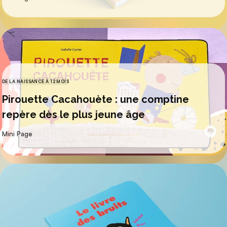
DE LA NAISSANCE À 12 MOIS
CATÉGORIES
Pirouette Cacahouète : une comptine
repère dès le plus jeune âge
par
Mini Page