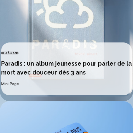
DE 3 À 5 ANS
CATÉGORIES
Paradis : un album jeunesse pour parler de la
mort avec douceur dès 3 ans
par
Mini Page