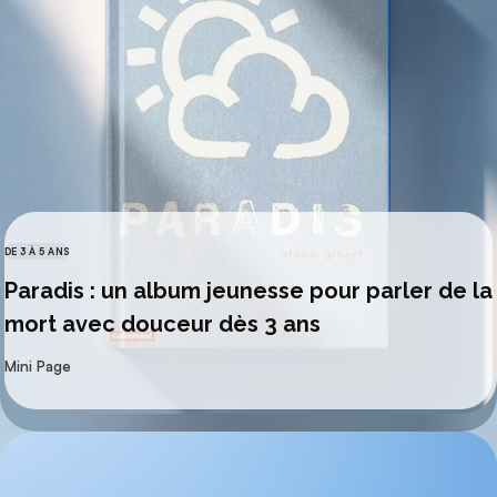
DE 3 À 5 ANS
CATÉGORIES
Paradis : un album jeunesse pour parler de la
mort avec douceur dès 3 ans
par
Mini Page