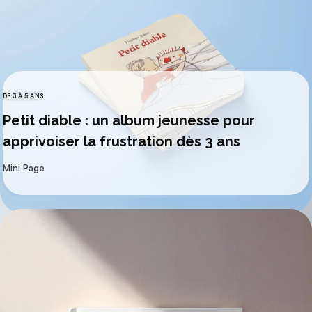
DE 3 À 5 ANS
CATÉGORIES
Petit diable : un album jeunesse pour
apprivoiser la frustration dès 3 ans
par
Mini Page