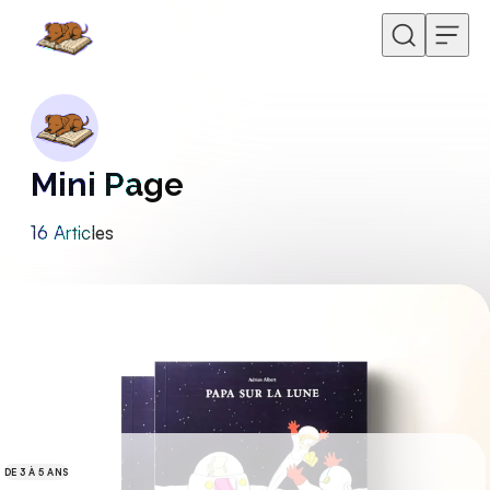
Skip to content
Mini Page
16
Articles
DE 3 À 5 ANS
CATÉGORIES