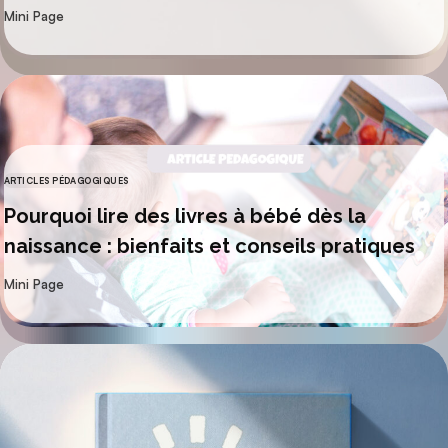
par
Mini Page
ARTICLES PÉDAGOGIQUES
CATÉGORIES
Pourquoi lire des livres à bébé dès la
naissance : bienfaits et conseils pratiques
par
Mini Page