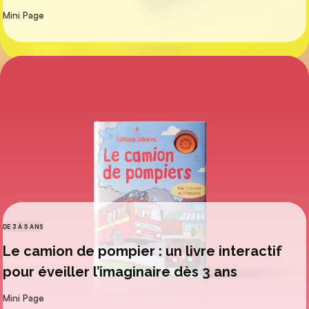
par
Mini Page
DE 3 À 5 ANS
CATÉGORIES
Le camion de pompier : un livre interactif
pour éveiller l’imaginaire dès 3 ans
par
Mini Page