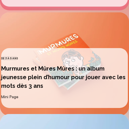
DE 3 À 5 ANS
CATÉGORIES
Murmures et Mûres Mûres : un album
jeunesse plein d’humour pour jouer avec les
mots dès 3 ans
par
Mini Page