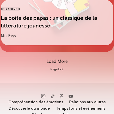
DE 12 À 18 MOIS
CATÉGORIES
La boîte des papas : un classique de la
littérature jeunesse
par
Mini Page
Load More
Page
1
of
2
Compréhension des émotions
Relations aux autres
Découverte du monde
Temps forts et évènements