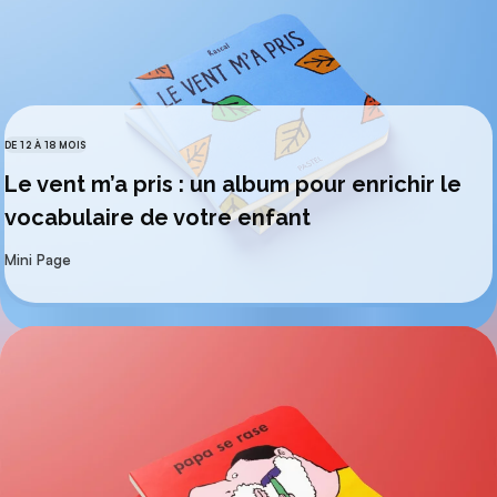
DE 12 À 18 MOIS
CATÉGORIES
Le vent m’a pris : un album pour enrichir le
vocabulaire de votre enfant
par
Mini Page